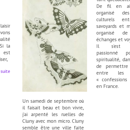
De fil en aig
organisé de
culturels en
aisir
savoyards et m
vons
organisé d
lité
échanges et vo
Si la
Il s’est r
 est
passionné po
iser,
spiritualité, d
de permettre 
 suite
entre les d
« confessions
en France.
Un samedi de septembre où
il faisait beau et bon vivre,
j’ai arpenté les ruelles de
Cluny avec mon micro. Cluny
semble être une ville faite