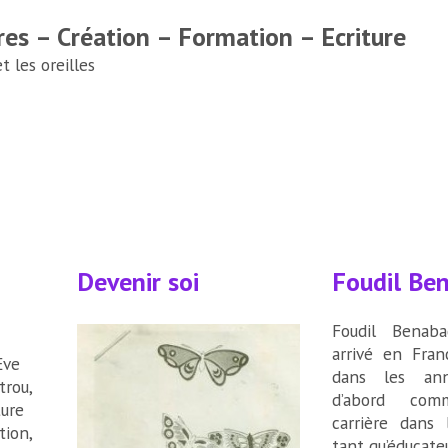
res – Création – Formation – Ecriture
 les oreilles
Devenir soi
Foudil Ben
Foudil Benabad
arrivé en Fra
Eve
dans les an
trou,
d’abord co
ture
carrière dans 
tion,
tant qu’éducateu