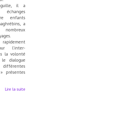
uille, il a
s échanges
tre enfants
aghrébins, a
e nombreux
yages.
apidement
ur l’inter-
ans la volonté
le dialogue
ifférentes
 » présentes
Lire la suite