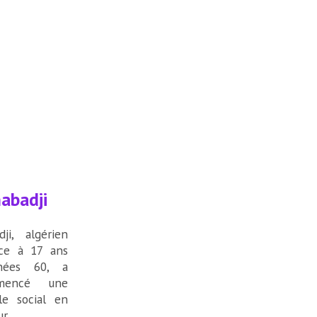
abadji
ji, algérien
nce à 17 ans
nées 60, a
mmencé une
le social en
r.