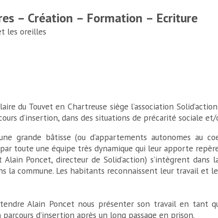
res – Création – Formation – Ecriture
 les oreilles
laire du Touvet en Chartreuse siège l’association Solid’action
urs d’insertion, dans des situations de précarité sociale et/
 d’une grande bâtisse (ou d’appartements autonomes au c
, par toute une équipe très dynamique qui leur apporte repère
 Alain Poncet, directeur de Solid’action) s’intègrent dans 
ans la commune. Les habitants reconnaissent leur travail et 
endre Alain Poncet nous présenter son travail en tant qu
parcours d’insertion après un long passage en prison.