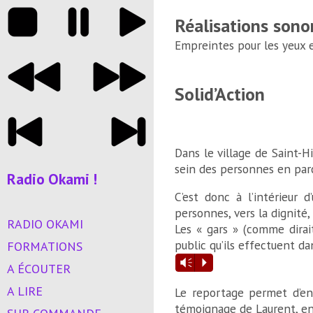
Réalisations sono
Empreintes pour les yeux et
Solid’Action
Dans le village de Saint-Hi
sein des personnes en parco
Radio Okami !
C’est donc à l’intérieur
personnes, vers la dignité
RADIO OKAMI
Les « gars » (comme dirait
public qu’ils effectuent d
FORMATIONS
Lecteur
Vm
P
A ÉCOUTER
audio
A LIRE
Le reportage permet d’ent
témoignage de Laurent, en 