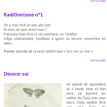
Lire la suite
RadiOnirisme n°1
On a tous rêvé un jour, une nuit.
Et vous, de quoi rêvez-vous ?
Françoise nous livre ici ses aventures sur l’oreiller :
crêpe relationnelle, tondeuse à gazon ou encore couverture en
laine…
Premier épisode de la série
radiOnir
ique
« Sers moi un rêve »
.
Lire la suite
Devenir soi
Un samedi de septembre
où il faisait beau et bon
vivre, j’ai arpenté les
ruelles de Cluny avec mon
micro. Cluny semble être
une ville faite de