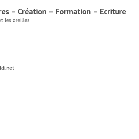
res – Création – Formation – Ecriture
 les oreilles
di.net