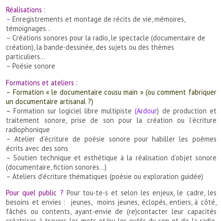
Réalisations :
–
Enregistrements et montage
de récits de vie, mémoires,
témoignages…
– Créations sonores pour la radio, le spectacle (documentaire de
création), la bande-dessinée, des sujets ou des thèmes
particuliers…
– Poésie sonore
Formations et ateliers :
– Formation « le documentaire cousu main » (ou comment fabriquer
un documentaire artisanal ?)
–
Formation sur
logiciel libre multipiste
(Ardour
)
de production et
traitement sonore, prise de son pour la création ou l’écriture
radiophonique
– Atelier d’écriture de poésie sonore pour habiller les poèmes
écrits avec des sons
–
Soutien technique et esthétique à la réalisation
d’objet sonore
(documentaire, fiction sonores…)
–
Ateliers d’écriture thématiques
(poésie ou exploration guidée)
Pour quel public ?
Pour tou-te-s et selon les enjeux, le cadre, les
besoins et envies : jeunes, moins jeunes, éclopés, entiers, à côté,
fâchés ou contents, ayant-envie de (re)contacter leur capacités
créatrices à travers les mots et/ou les outils du son et de la radio,