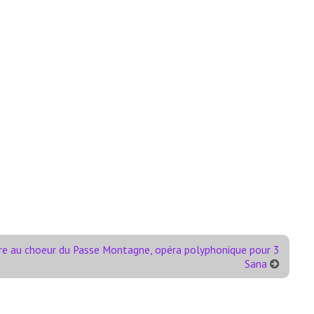
e au choeur du Passe Montagne, opéra polyphonique pour 3
Sana