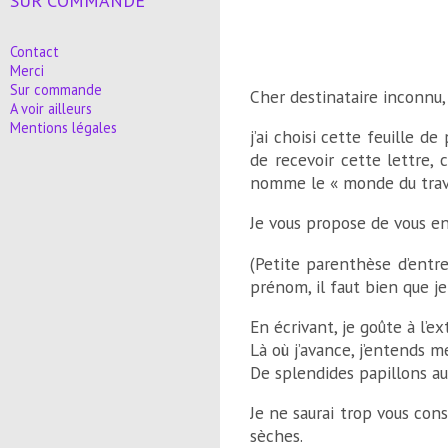
SUR COMMANDE
Contact
Merci
Sur commande
Cher destinataire inconnu,
A voir ailleurs
Mentions légales
j’ai choisi cette feuille d
de recevoir cette lettre, 
nomme le « monde du trava
Je vous propose de vous en é
(Petite parenthèse d’entre
prénom, il faut bien que je
En écrivant, je goûte à l’e
Là où j’avance, j’entends m
De splendides papillons aux
Je ne saurai trop vous conse
sèches.