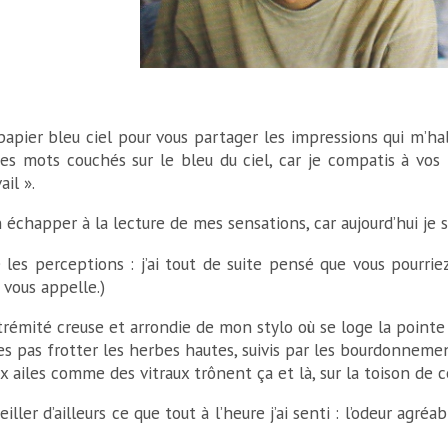
e papier bleu ciel pour vous partager les impressions qui m’h
ces mots couchés sur le bleu du ciel, car je compatis à vos 
il ».
chapper à la lecture de mes sensations, car aujourd’hui je suis l
 les perceptions : j’ai tout de suite pensé que vous pourri
 vous appelle.)
xtrémité creuse et arrondie de mon stylo où se loge la pointe
es pas frotter les herbes hautes, suivis par les bourdonnemen
 ailes comme des vitraux trônent ça et là, sur la toison de cet
iller d’ailleurs ce que tout à l’heure j’ai senti : l’odeur agréa