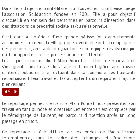
Dans le village de Saint-Hilaire du Touvet en Chartreuse siège
l’association Solid’action fondée en 2001. Elle a pour objectif
d’accueillir en son sein des personnes en parcours d’insertion, dans
des situations de précarité sociale et/ou relationnelle.
C’est donc à l’intérieur d’une grande bâtisse (ou d’appartements
autonomes au coeur du village) que vivent et sont accompagnées
ces personnes, vers la dignité, par toute une équipe très dynamique
qui leur apporte repères professionnels et affectifs.
Les « gars » (comme dirait Alain Poncet, directeur de Solid’action)
s’intègrent dans la vie du village notamment grâce aux travaux
d’intérêt public qu’ils effectuent dans la commune. Les habitants
reconnaissent leur travail et les acceptent d’un regard en majorité
bienveillant…
Lecteur
Vm
P
audio
Le reportage permet d’entendre Alain Poncet nous présenter son
travail en tant qu’hôte et directeur. Cet entretien est complété par
le témoignage de Laurent, en parcours d’insertion après un long
passage en prison.
Ce reportage a été diffusé sur les ondes de Radio France
Internationale, dans le cadre des Echanges et Productions