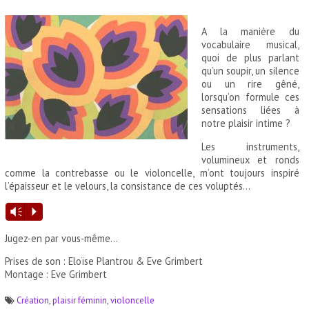
A la manière du
vocabulaire musical,
quoi de plus parlant
qu’un soupir, un silence
ou un rire gêné,
lorsqu’on formule ces
sensations liées à
notre plaisir intime ?
Les instruments,
volumineux et ronds
comme la contrebasse ou le violoncelle, m’ont toujours inspiré
l’épaisseur et le velours, la consistance de ces voluptés…
Lecteur
Vm
P
audio
Jugez-en par vous-même…
Prises de son : Eloïse Plantrou & Eve Grimbert
Montage : Eve Grimbert
Création
,
plaisir féminin
,
violoncelle