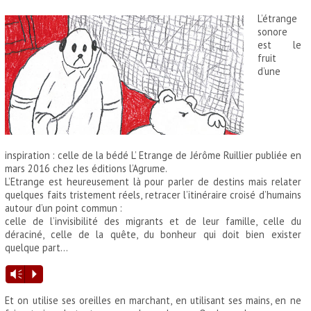
L’étrange
sonore
est le
fruit
d’une
inspiration : celle de la bédé L’ Etrange de Jérôme Ruillier publiée en
mars 2016 chez les éditions l’Agrume.
L’Etrange est heureusement là pour parler de destins mais relater
quelques faits tristement réels, retracer l’itinéraire croisé d’humains
autour d’un point commun :
celle de l’invisibilité des migrants et de leur famille, celle du
déraciné, celle de la quête, du bonheur qui doit bien exister
quelque part…
Lecteur
Vm
P
audio
Et on utilise ses oreilles en marchant, en utilisant ses mains, en ne